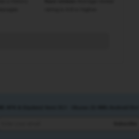
as a history
Rave reviews
Average review
messages
rating is 4.8 or higher.
E APK & (Update) Versi 35.1 - Ukuran 22.4Mb Android Slot
Subscribe
ter
our