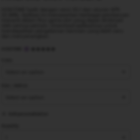
HOKITIME hadir dengan versi 35.1 dan ukuran APK
22.4Mb. Aplikasi ini menawarkan berbagai pembaruan
menarik dalam fitur game slot yang dapat dinikmati
oleh semua pemain. Download aplikasinya untuk
mendapatkan pengalaman bermain yang lebih seru
dan menyenangkan.
5
HOKITIME
out
of
Color
5
stars
Size ∣ Add on
Add personalization
Quantity