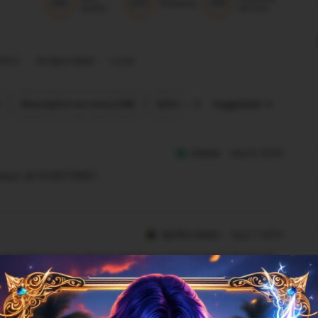
5/5
5/5
5/5
Shipping
quality
service
tiful
As described
Cute
Suggested
Description accuracy (48)
Seller service (19)
Sizing & Fit (1
Emma
Sep 9, 2025
esar di HOKITIME!
Aji Rio Santo
Sep 7, 2025
ekali langsung dapat garansi untuk mencoba lagi!
Rendy Wijaya
Sep 7, 2025