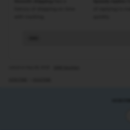
Smooth shipping
Has a
Speedy replies
H
history of shipping on time
of replying to 
with tracking.
quickly.
Read
the
full
description
Listed on Sep 28, 2025
2266 favorites
HOKITIME
HOKITIME
HOKITIM
En
y