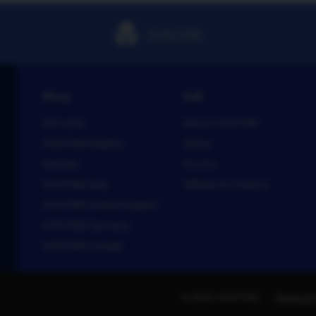
ail
HOKITIME
Shop
Sell
Gift cards
Sell on HOKITIME
HOKITIME Registry
Teams
Sitemap
Forums
HOKITIME blog
Affiliates & Creators
HOKITIME United Kingdom
HOKITIME Germany
HOKITIME Canada
© 2025 HOKITIME.
Terms of