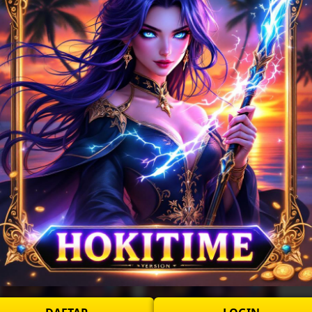
a main semua slot lagi!.
Wiwi
Sep 7, 2025
dan gk lemot!
Show other item reviews from HOKITIME